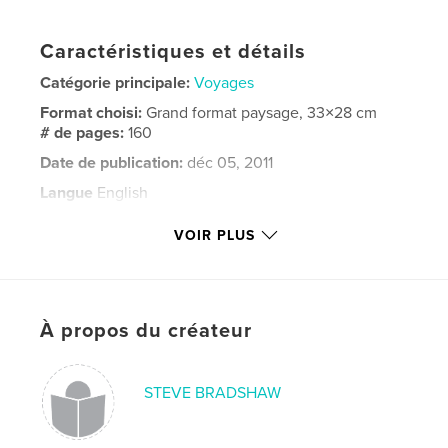
Caractéristiques et détails
Catégorie principale:
Voyages
Format choisi:
Grand format paysage, 33×28 cm
# de pages:
160
Date de publication:
déc 05, 2011
Langue
English
Mots-clés
VOIR PLUS
,
,
,
,
east africa
kenya
uganda
rwanda
,
wildlife
gorillas
,
overland
À propos du créateur
STEVE BRADSHAW