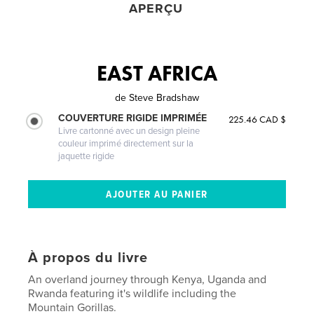
APERÇU
EAST AFRICA
de
Steve Bradshaw
COUVERTURE RIGIDE IMPRIMÉE
225.46 CAD $
Livre cartonné avec un design pleine
couleur imprimé directement sur la
jaquette rigide
À propos du livre
An overland journey through Kenya, Uganda and
Rwanda featuring it's wildlife including the
Mountain Gorillas.