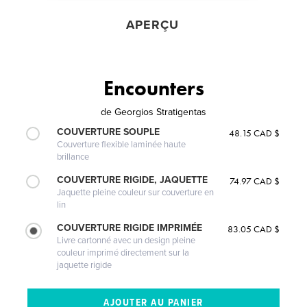
APERÇU
Encounters
de
Georgios Stratigentas
COUVERTURE SOUPLE
48.15 CAD $
Couverture flexible laminée haute
brillance
COUVERTURE RIGIDE, JAQUETTE
74.97 CAD $
Jaquette pleine couleur sur couverture en
lin
COUVERTURE RIGIDE IMPRIMÉE
83.05 CAD $
Livre cartonné avec un design pleine
couleur imprimé directement sur la
jaquette rigide