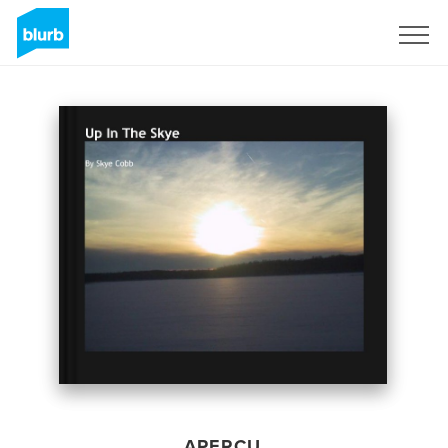
S'inscrire
APERÇU