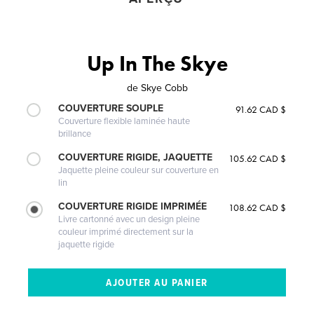
Up In The Skye
de
Skye Cobb
COUVERTURE SOUPLE
91.62 CAD $
Couverture flexible laminée haute
brillance
COUVERTURE RIGIDE, JAQUETTE
105.62 CAD $
Jaquette pleine couleur sur couverture en
lin
COUVERTURE RIGIDE IMPRIMÉE
108.62 CAD $
Livre cartonné avec un design pleine
couleur imprimé directement sur la
jaquette rigide