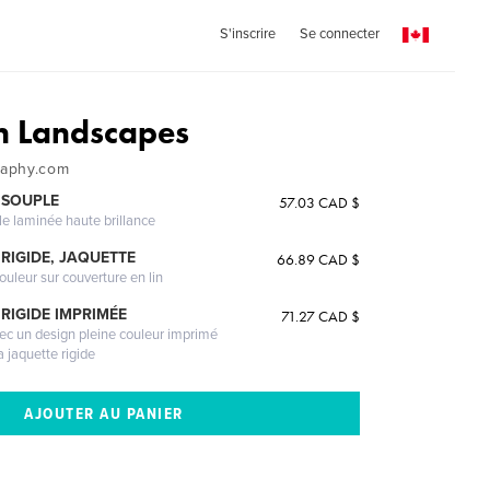
S'inscrire
Se connecter
n Landscapes
raphy.com
 SOUPLE
57.03 CAD $
le laminée haute brillance
RIGIDE, JAQUETTE
66.89 CAD $
ouleur sur couverture en lin
RIGIDE IMPRIMÉE
71.27 CAD $
vec un design pleine couleur imprimé
a jaquette rigide