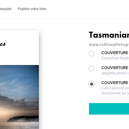
veautés
Publiez votre livre
Tasmania
www.colbluephotog
COUVERTURE
Couverture flexib
COUVERTURE 
Jaquette pleine c
COUVERTURE 
Livre cartonné a
directement sur l