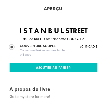
APERÇU
I S T A N B U L STREET
de
Joe KREDLOW / Nannette GONZALEZ
COUVERTURE SOUPLE
65.19 CAD $
Couverture flexible laminée haute
brillance
À propos du livre
Go to my store for more!