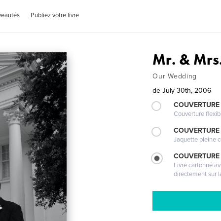
veautés
Publiez votre livre
Mr. & Mrs
Our Wedding
de
July 30th, 2006
COUVERTURE
Couverture flexib
COUVERTURE 
Jaquette pleine c
COUVERTURE 
Livre cartonné a
directement sur l