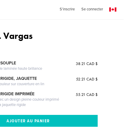
S'inscrire
Se connecter
. Vargas
 SOUPLE
38.21 CAD $
le laminée haute brillance
RIGIDE, JAQUETTE
52.21 CAD $
ouleur sur couverture en lin
RIGIDE IMPRIMÉE
55.21 CAD $
vec un design pleine couleur imprimé
a jaquette rigide