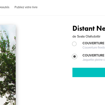
veautés
Publiez votre livre
Distant N
de
Svala Olafsdottir
COUVERTURE
Couverture flexib
COUVERTURE 
Jaquette pleine c