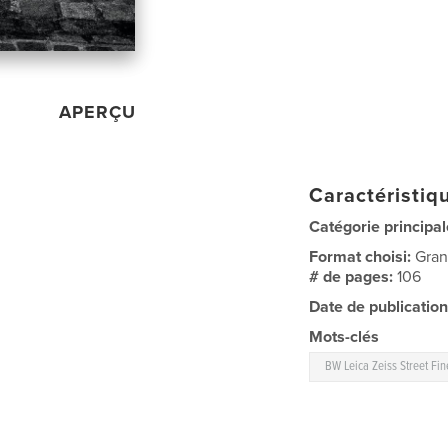
APERÇU
Caractéristiqu
Catégorie principal
Format choisi:
Gran
# de pages:
106
Date de publication
Mots-clés
BW Leica Zeiss Street Fin