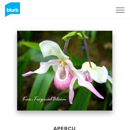
S'inscrire
APERÇU