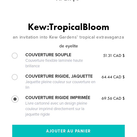
Kew:TropicalBloom
an invitation into Kew Gardens' tropical extravaganza
de
eyelite
COUVERTURE SOUPLE
51.31 CAD $
Couverture flexible laminée haute
brillance
COUVERTURE RIGIDE, JAQUETTE
64.44 CAD $
Jaquette pleine couleur sur couverture en
lin
COUVERTURE RIGIDE IMPRIMÉE
69.56 CAD $
Livre cartonné avec un design pleine
couleur imprimé directement sur la
jaquette rigide