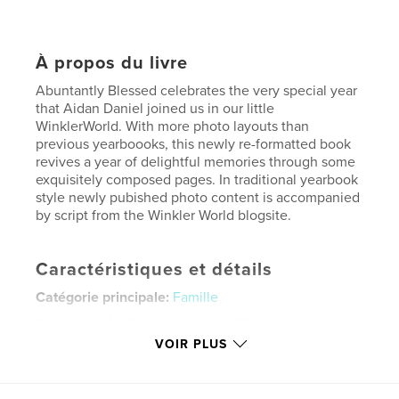
À propos du livre
Abuntantly Blessed celebrates the very special year
that Aidan Daniel joined us in our little
WinklerWorld. With more photo layouts than
previous yearboooks, this newly re-formatted book
revives a year of delightful memories through some
exquisitely composed pages. In traditional yearbook
style newly pubished photo content is accompanied
by script from the Winkler World blogsite.
Caractéristiques et détails
Catégorie principale:
Famille
Format choisi:
Format paysage, 25×20 cm
# de pages:
226
VOIR PLUS
Date de publication:
janv 25, 2011
Mots-clés