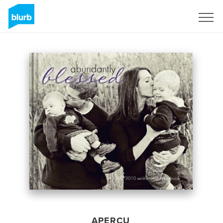
S'inscrire
APERÇU