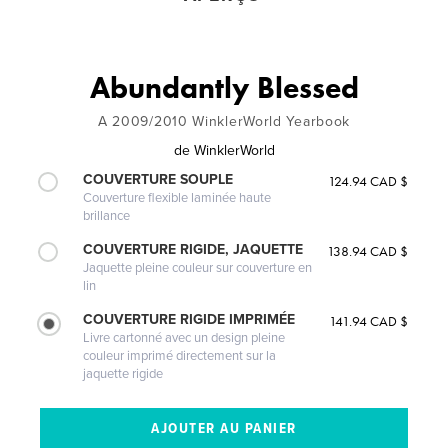
Abundantly Blessed
A 2009/2010 WinklerWorld Yearbook
de
WinklerWorld
COUVERTURE SOUPLE
124.94 CAD $
Couverture flexible laminée haute
brillance
COUVERTURE RIGIDE, JAQUETTE
138.94 CAD $
Jaquette pleine couleur sur couverture en
lin
COUVERTURE RIGIDE IMPRIMÉE
141.94 CAD $
Livre cartonné avec un design pleine
couleur imprimé directement sur la
jaquette rigide