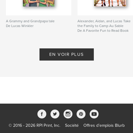
A Grammy and Grandpapa tale
Alexander, Aidan, and Lucas Take
De Lucas Winkler
the Family to Camp Au Sable
De A Favorite Fun to Read Book
by Muma 2014
EN VOIR PLUS
© 2016 - 2026 RPI Print, Inc.
Société
Offres d’emplois Blurb