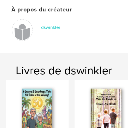
,
,
,
Digital Scrapbooking
WinklerWorld
Adventist
À propos du créateur
Scrapbooking
,
Scrapbook
,
Blog
dswinkler
Livres de dswinkler