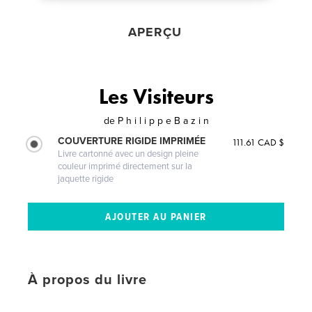
APERÇU
Les Visiteurs
de
P h i l i p p e B a z i n
COUVERTURE RIGIDE IMPRIMÉE
111.61 CAD $
Livre cartonné avec un design pleine
couleur imprimé directement sur la
jaquette rigide
À propos du livre