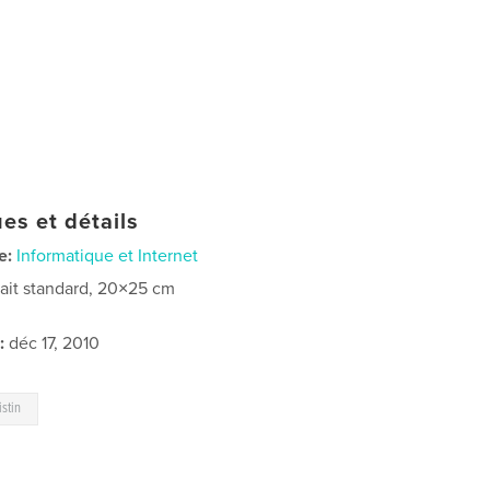
es et détails
e:
Informatique et Internet
rait standard, 20×25 cm
:
déc 17, 2010
istin