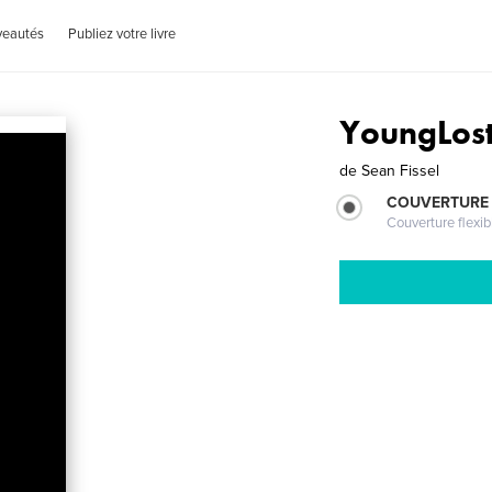
veautés
Publiez votre livre
YoungLos
de
Sean Fissel
COUVERTURE
Couverture flexib