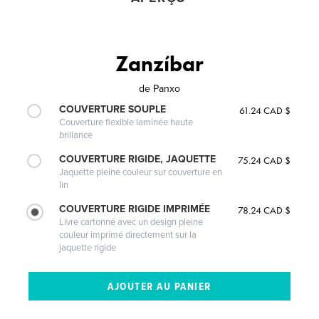
Zanzíbar
de
Panxo
COUVERTURE SOUPLE
61.24 CAD $
Couverture flexible laminée haute
brillance
COUVERTURE RIGIDE, JAQUETTE
75.24 CAD $
Jaquette pleine couleur sur couverture en
lin
COUVERTURE RIGIDE IMPRIMÉE
78.24 CAD $
Livre cartonné avec un design pleine
couleur imprimé directement sur la
jaquette rigide