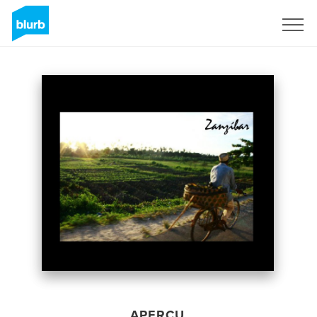
S'inscrire
APERÇU