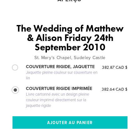
The Wedding of Matthew
& Alison Friday 24th
September 2010
St. Mary's Chapel, Sudeley Castle
COUVERTURE RIGIDE, JAQUETTE
382.87 CAD $
Jaquette pleine couleur sur couverture en
lin
COUVERTURE RIGIDE IMPRIMÉE
382.64 CAD $
Livre cartonné avec un design pleine
couleur imprimé directement sur la
jaquette rigide