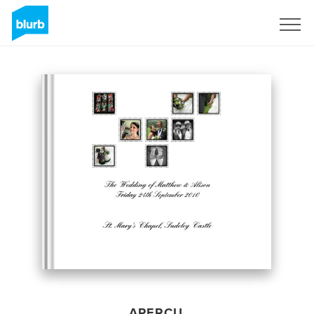
S'inscrire
APERÇU