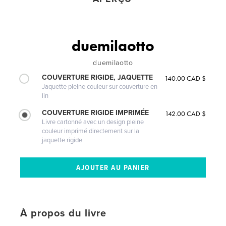
duemilaotto
duemilaotto
COUVERTURE RIGIDE, JAQUETTE
140.00 CAD $
Jaquette pleine couleur sur couverture en
lin
COUVERTURE RIGIDE IMPRIMÉE
142.00 CAD $
Livre cartonné avec un design pleine
couleur imprimé directement sur la
jaquette rigide
À propos du livre