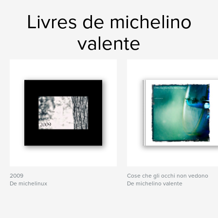
Livres de michelino
valente
2009
Cose che gli occhi non vedono
De michelinux
De michelino valente