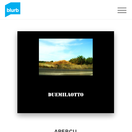
S'inscrire
APERÇU