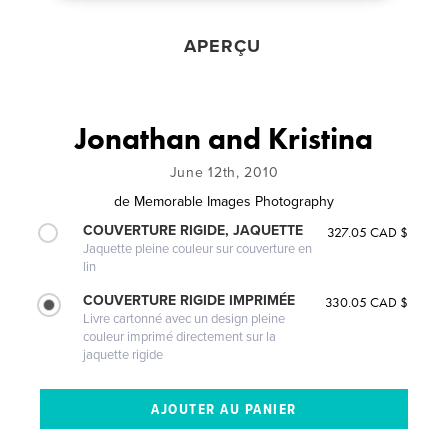
APERÇU
Jonathan and Kristina
June 12th, 2010
de
Memorable Images Photography
COUVERTURE RIGIDE, JAQUETTE
327.05 CAD $
Jaquette pleine couleur sur couverture en
lin
COUVERTURE RIGIDE IMPRIMÉE
330.05 CAD $
Livre cartonné avec un design pleine
couleur imprimé directement sur la
jaquette rigide