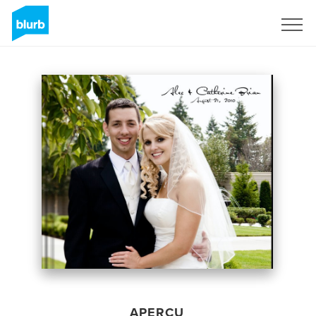
S'inscrire
APERÇU