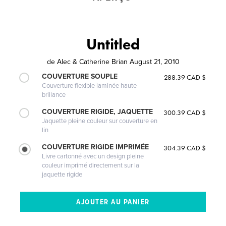
Untitled
de
Alec & Catherine Brian August 21, 2010
COUVERTURE SOUPLE
288.39 CAD $
Couverture flexible laminée haute
brillance
COUVERTURE RIGIDE, JAQUETTE
300.39 CAD $
Jaquette pleine couleur sur couverture en
lin
COUVERTURE RIGIDE IMPRIMÉE
304.39 CAD $
Livre cartonné avec un design pleine
couleur imprimé directement sur la
jaquette rigide