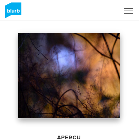
S'inscrire
APERÇU