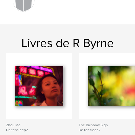
Livres de R Byrne
Zhou Mei
The Rainbow Sign
De tensleep2
De tensleep2