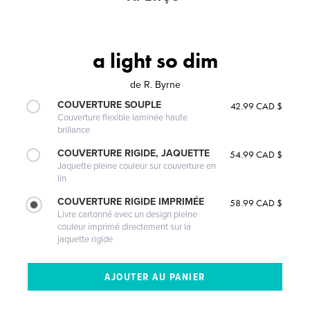
a light so dim
de
R. Byrne
COUVERTURE SOUPLE
42.99 CAD $
Couverture flexible laminée haute
brillance
COUVERTURE RIGIDE, JAQUETTE
54.99 CAD $
Jaquette pleine couleur sur couverture en
lin
COUVERTURE RIGIDE IMPRIMÉE
58.99 CAD $
Livre cartonné avec un design pleine
couleur imprimé directement sur la
jaquette rigide