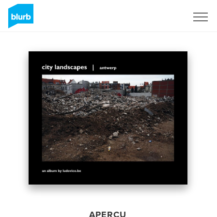
S'inscrire
APERÇU