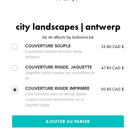
city landscapes | antwerp
de
an album by ludovico.be
COUVERTURE SOUPLE
33.80 CAD $
Couverture flexible laminée haute
brillance
COUVERTURE RIGIDE, JAQUETTE
47.80 CAD $
Jaquette pleine couleur sur couverture en
lin
COUVERTURE RIGIDE IMPRIMÉE
50.80 CAD $
Livre cartonné avec un design pleine
couleur imprimé directement sur la
jaquette rigide