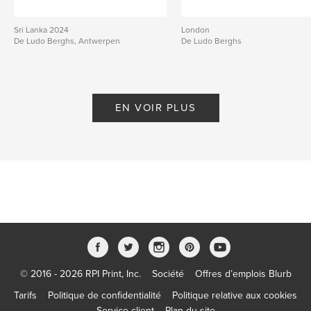
Sri Lanka 2024
London
De Ludo Berghs, Antwerpen
De Ludo Berghs
EN VOIR PLUS
© 2016 - 2026 RPI Print, Inc.
Société
Offres d’emplois Blurb
Tarifs
Politique de confidentialité
Politique relative aux cookies
Service client
Plan du site