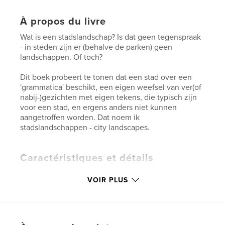
À propos du livre
Wat is een stadslandschap? Is dat geen tegenspraak
- in steden zijn er (behalve de parken) geen
landschappen. Of toch?
Dit boek probeert te tonen dat een stad over een
'grammatica' beschikt, een eigen weefsel van ver(of
nabij-)gezichten met eigen tekens, die typisch zijn
voor een stad, en ergens anders niet kunnen
aangetroffen worden. Dat noem ik
stadslandschappen - city landscapes.
Caractéristiques et détails
Format choisi:
Format paysage, 25×20 cm
VOIR PLUS
# de pages:
40
Date de publication:
juil 29, 2010
Mots-clés