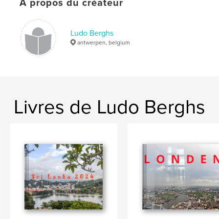
À propos du créateur
,
,
,
,
antwerp
cities
city
landscape
streetpholography
Ludo Berghs
antwerpen, belgium
,
architecture
,
stadslandschappen
Livres de Ludo Berghs