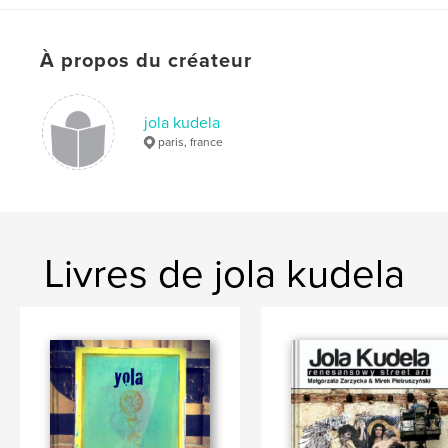
Langue
English
Mots-clés
À propos du créateur
,
,
,
,
Paris
yolart
yola
paste-up
,
street
streetart
jola kudela
paris, france
Livres de jola kudela