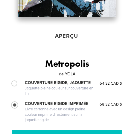
APERÇU
Metropolis
de
YOLA
COUVERTURE RIGIDE, JAQUETTE
64.32 CAD $
Jaquette pleine couleur sur couverture en
lin
COUVERTURE RIGIDE IMPRIMÉE
68.32 CAD $
Livre cartonné avec un design pleine
couleur imprimé directement sur la
jaquette rigide