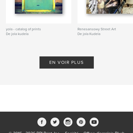
yola - catalog of prints
Renesansowy Street Art
De jola kudela
De jola Kudela
EN VOIR PLUS