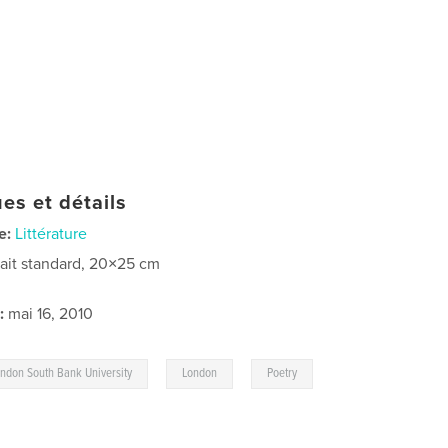
es et détails
e:
Littérature
rait standard, 20×25 cm
:
mai 16, 2010
,
,
ndon South Bank University
London
Poetry