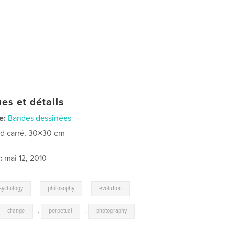
es et détails
e:
Bandes dessinées
d carré, 30×30 cm
:
mai 12, 2010
,
,
,
sychology
philosophy
evolution
change
,
perpetual
,
photography