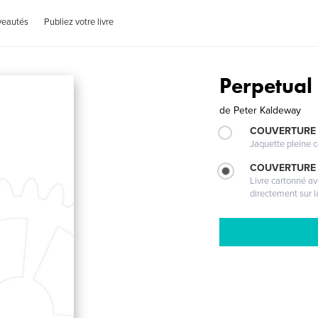
veautés
Publiez votre livre
Perpetual
de
Peter Kaldeway
COUVERTURE 
Jaquette pleine c
COUVERTURE 
Livre cartonné a
directement sur l