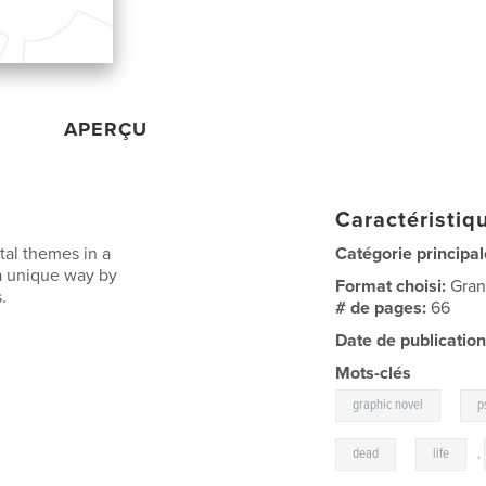
APERÇU
Caractéristiqu
al themes in a
Catégorie principal
 a unique way by
Format choisi:
Gran
.
# de pages:
66
Date de publication
Mots-clés
,
graphic novel
p
,
dead
life
,