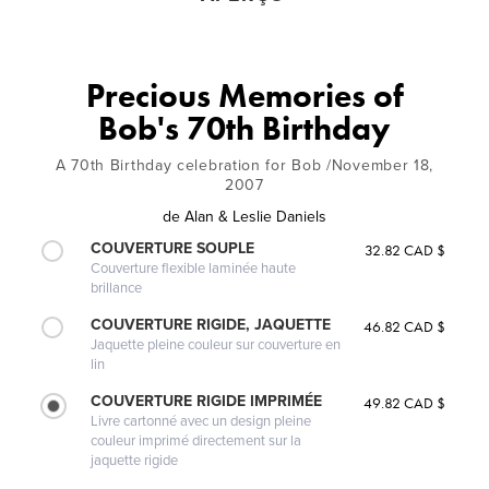
Precious Memories of
Bob's 70th Birthday
A 70th Birthday celebration for Bob /November 18,
2007
de
Alan & Leslie Daniels
COUVERTURE SOUPLE
32.82 CAD $
Couverture flexible laminée haute
brillance
COUVERTURE RIGIDE, JAQUETTE
46.82 CAD $
Jaquette pleine couleur sur couverture en
lin
COUVERTURE RIGIDE IMPRIMÉE
49.82 CAD $
Livre cartonné avec un design pleine
couleur imprimé directement sur la
jaquette rigide