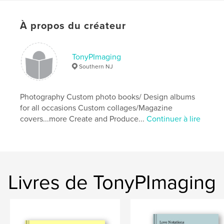
Langue
English
Mots-clés
À propos du créateur
,
,
African American
Photography
Events
TonyPImaging
Southern NJ
Photography Custom photo books/ Design albums
for all occasions Custom collages/Magazine
covers...more Create and Produce...
Continuer à lire
Livres de TonyPImaging