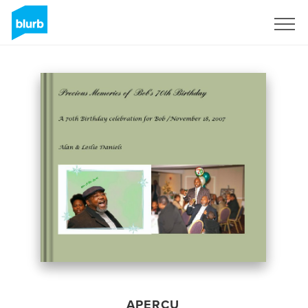
S'inscrire
APERÇU