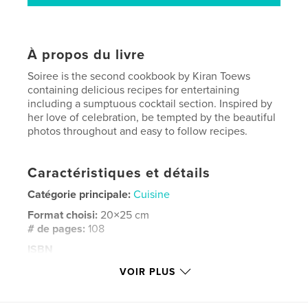
À propos du livre
Soiree is the second cookbook by Kiran Toews
containing delicious recipes for entertaining
including a sumptuous cocktail section. Inspired by
her love of celebration, be tempted by the beautiful
photos throughout and easy to follow recipes.
Caractéristiques et détails
Catégorie principale:
Cuisine
Format choisi:
20×25 cm
# de pages:
108
ISBN
Couverture rigide imprimée: 9798240537837
VOIR PLUS
Date de publication:
mai 16, 2026
Langue
English