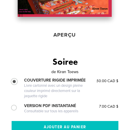
APERÇU
Soiree
de
Kiran Toews
COUVERTURE RIGIDE IMPRIMÉE
50.00 CAD $
Livre cartonné avec un design pleine
couleur imprimé directement sur la
jaquette rigide
VERSION PDF INSTANTANÉ
7.00 CAD $
Consultable sur tous les appareils