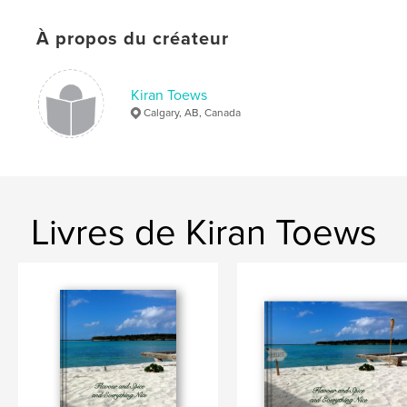
Mots-clés
À propos du créateur
,
,
,
,
entertaining
recipes
drinks
cocktails
food
Kiran Toews
Calgary, AB, Canada
Livres de Kiran Toews