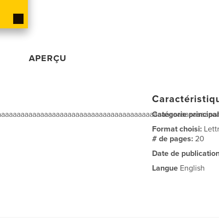
APERÇU
Caractéristiq
aaaaaaaaaaaaaaaaaaaaaaaaaaaaaaaaaaaaaaaaaaaaaaaaaaaaaaaa
Catégorie principal
Format choisi:
Lett
# de pages:
20
Date de publication
Langue
English