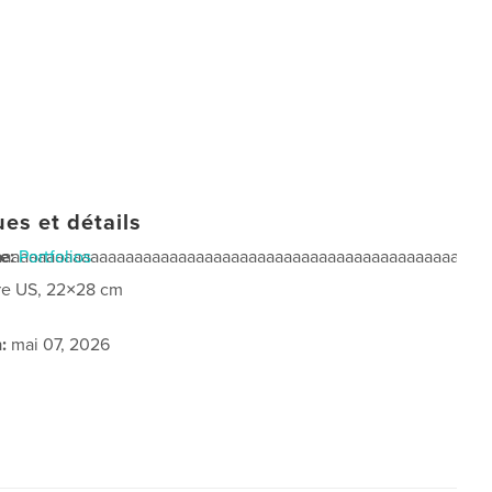
ues et détails
aaaaaaaaaaaaaaaaaaaaaaaaaaaaaaaaaaaaaaaaaaaaaaaaaaaaaaaa
e:
Portfolios
re US, 22×28 cm
:
mai 07, 2026