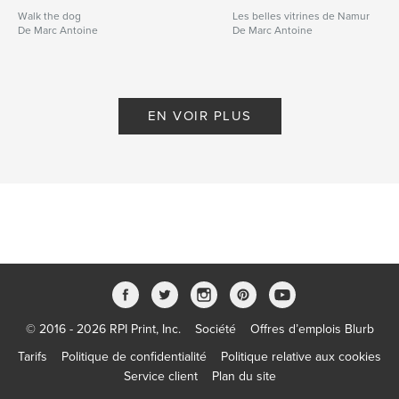
Walk the dog
Les belles vitrines de Namur
De Marc Antoine
De Marc Antoine
EN VOIR PLUS
© 2016 - 2026 RPI Print, Inc.
Société
Offres d’emplois Blurb
Tarifs
Politique de confidentialité
Politique relative aux cookies
Service client
Plan du site