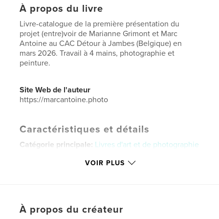
À propos du livre
Livre-catalogue de la première présentation du
projet (entre)voir de Marianne Grimont et Marc
Antoine au CAC Détour à Jambes (Belgique) en
mars 2026. Travail à 4 mains, photographie et
peinture.
Site Web de l'auteur
https://marcantoine.photo
Caractéristiques et détails
Catégorie principale:
Livres d'art et de photographie
Catégories supplémentaires
Beaux-arts
VOIR PLUS
Format choisi:
Lettre US, 22×28 cm
# de pages:
40
Date de publication:
mars 16, 2026
À propos du créateur
Langue
French