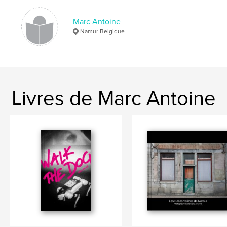
Mots-clés
Marc Antoine
,
,
,
disparition
intime
autoportrait
Namur Belgique
,
peinture
Photo
Livres de Marc Antoine