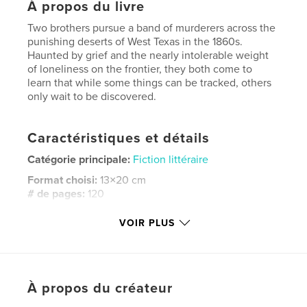
À propos du livre
Two brothers pursue a band of murderers across the
punishing deserts of West Texas in the 1860s.
Haunted by grief and the nearly intolerable weight
of loneliness on the frontier, they both come to
learn that while some things can be tracked, others
only wait to be discovered.
Caractéristiques et détails
Catégorie principale:
Fiction littéraire
Format choisi:
13×20 cm
# de pages:
120
ISBN
VOIR PLUS
Couverture souple: 9798261034667
Date de publication:
mars 01, 2026
Langue
English
À propos du créateur
Mots-clés