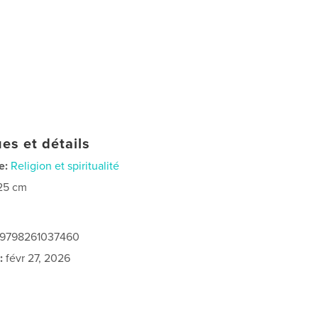
es et détails
e:
Religion et spiritualité
25 cm
: 9798261037460
:
févr 27, 2026