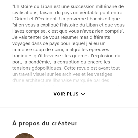
"L'histoire du Liban est une succession millénaire de
civilisations, faisant du pays un véritable pont entre
l'Orient et l'Occident. Un proverbe libanais dit que
"si on vous a expliqué l'histoire du Liban et que vous
l'avez comprise, c'est que vous n'avez rien compris".
Je vais tenter de vous résumer mes différents
voyages dans ce pays pour lequel j'ai eu un
immense coup de cœur, malgré les épreuves
tragiques qu'il traverse : les guerres, l'explosion du
port, la pandémie, la corruption ou encore les
tensions géopolitiques. Cette revue est avant tout
un travail visuel sur les archives et les vestiges
d'une architecture libanaise marquée par des
années de conflit. Je tiens enfin à remercier tous les
Libanais et Libanaises qui m'ont aidé sur place et
VOIR PLUS
m'ont confié leur histoire".
Site Web de l'auteur
https://www.jeremychamotrossi.com/
À propos du créateur