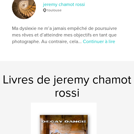
Caractéristiques et détails
jeremy chamot rossi
toulouse
Catégorie principale:
Photographie artistique
Catégories supplémentaires
Architecture
,
Livres
d'art et de photographie
Ma dyslexie ne m’a jamais empêché de poursuivre
mes rêves et d’atteindre mes objectifs en tant que
Format choisi:
Lettre US, 22×28 cm
photographe. Au contraire, cela...
Continuer à lire
# de pages:
80
Date de publication:
janv 25, 2026
Langue
French
Mots-clés
Livres de jeremy chamot
,
,
abandonné
vestige
liban
rossi