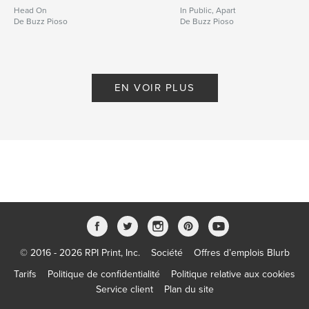
Head On
In Public, Apart
De Buzz Pioso
De Buzz Pioso
EN VOIR PLUS
© 2016 - 2026 RPI Print, Inc.
Société
Offres d’emplois Blurb
Tarifs
Politique de confidentialité
Politique relative aux cookies
Service client
Plan du site