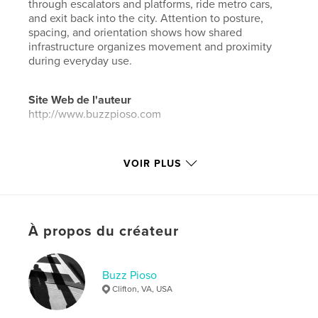
through escalators and platforms, ride metro cars,
and exit back into the city. Attention to posture,
spacing, and orientation shows how shared
infrastructure organizes movement and proximity
during everyday use.
Site Web de l'auteur
http://www.buzzpioso.com
Caractéristiques et détails
VOIR PLUS
Catégorie principale:
Portfolios
Catégories supplémentaires
Photographie de rue
,
Livres d'art et de photographie
À propos du créateur
Format choisi:
Format paysage, 25×20 cm
# de pages:
24
Date de publication:
janv 17, 2026
Buzz Pioso
Clifton, VA, USA
Langue
English
Mots-clés