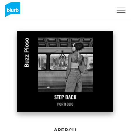
S'inscrire
APERÇU