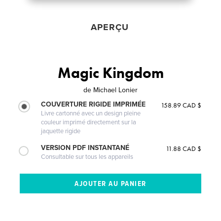
APERÇU
Magic Kingdom
de
Michael Lonier
COUVERTURE RIGIDE IMPRIMÉE
158.89 CAD $
Livre cartonné avec un design pleine
couleur imprimé directement sur la
jaquette rigide
VERSION PDF INSTANTANÉ
11.88 CAD $
Consultable sur tous les appareils