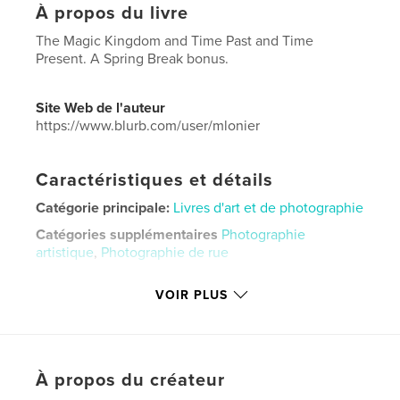
À propos du livre
The Magic Kingdom and Time Past and Time
Present. A Spring Break bonus.
Site Web de l'auteur
https://www.blurb.com/user/mlonier
Caractéristiques et détails
Catégorie principale:
Livres d'art et de photographie
Catégories supplémentaires
Photographie
artistique
,
Photographie de rue
Format choisi:
Grand carré, 30×30 cm
VOIR PLUS
# de pages:
110
Date de publication:
déc 21, 2025
Langue
English
Mots-clés
À propos du créateur