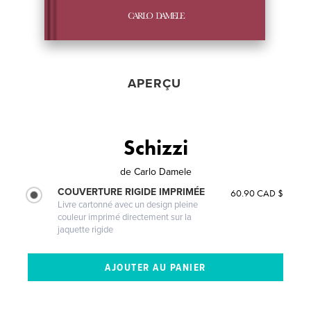
APERÇU
Schizzi
de
Carlo Damele
COUVERTURE RIGIDE IMPRIMÉE
60.90 CAD $
Livre cartonné avec un design pleine
couleur imprimé directement sur la
jaquette rigide