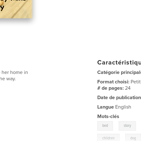
Caractéristiqu
o her home in
Catégorie principal
the way.
Format choisi:
Peti
# de pages:
24
Date de publication
Langue
English
Mots-clés
,
bed
story
,
children
dog