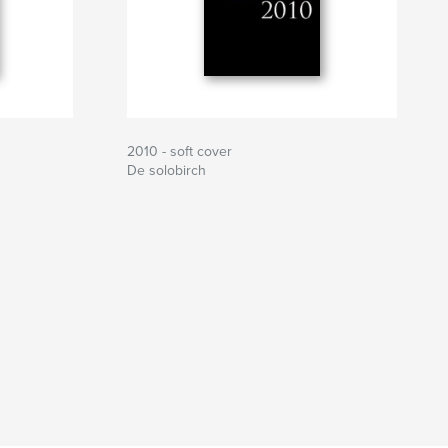
2010 - soft cover
De solobirch