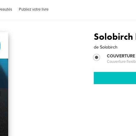
veautés
Publiez votre livre
Solobirch
de
Solobirch
COUVERTURE
Couverture flexib