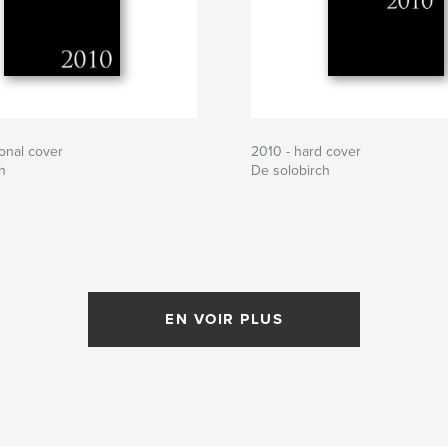
onal cover
2010 - hard cover
h
De solobirch
EN VOIR PLUS