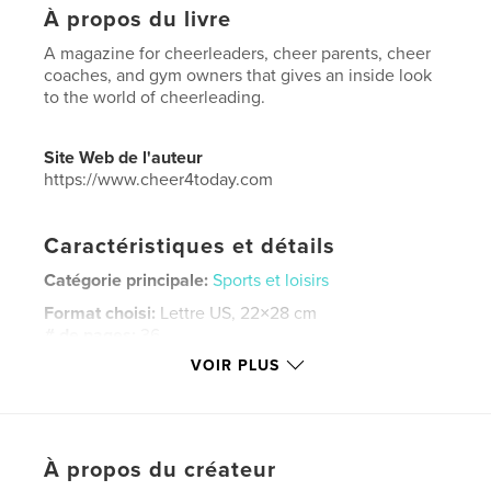
À propos du livre
A magazine for cheerleaders, cheer parents, cheer
coaches, and gym owners that gives an inside look
to the world of cheerleading.
Site Web de l'auteur
https://www.cheer4today.com
Caractéristiques et détails
Catégorie principale:
Sports et loisirs
Format choisi:
Lettre US, 22×28 cm
# de pages:
36
VOIR PLUS
Date de publication:
janv 06, 2025
Langue
English
Mots-clés
,
,
,
,
À propos du créateur
sparkle
glitter
cheerleading
cheer