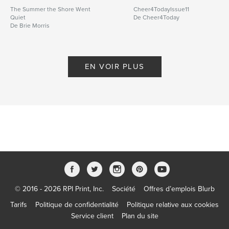
The Summer the Shore Went
Cheer4TodayIssue11
Quiet
De Cheer4Today
De Brie Morris
EN VOIR PLUS
© 2016 - 2026 RPI Print, Inc.
Société
Offres d’emplois Blurb
Tarifs
Politique de confidentialité
Politique relative aux cookies
Service client
Plan du site