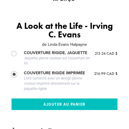
A Look at the Life - Irving
C. Evans
de
Linda Evans Halpayne
COUVERTURE RIGIDE, JAQUETTE
213.24 CAD $
Jaquette pleine couleur sur couverture en
lin
COUVERTURE RIGIDE IMPRIMÉE
216.99 CAD $
Livre cartonné avec un design pleine
couleur imprimé directement sur la
jaquette rigide