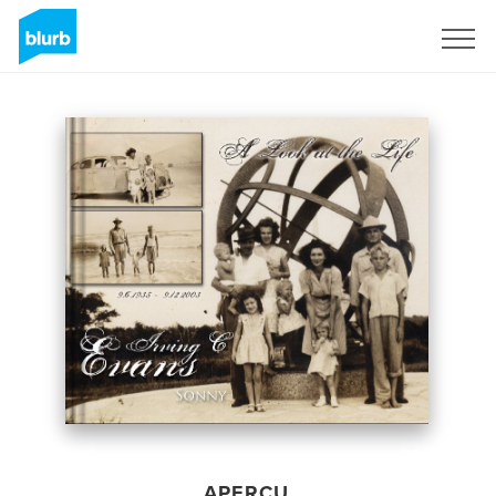
S'inscrire
APERÇU