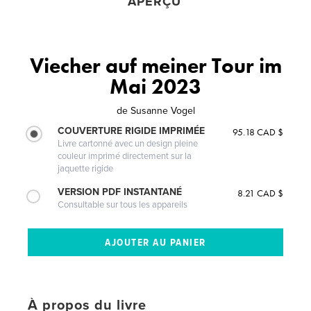
APERÇU
Viecher auf meiner Tour im
Mai 2023
de
Susanne Vogel
COUVERTURE RIGIDE IMPRIMÉE
95.18 CAD $
Livre cartonné avec un design pleine
couleur imprimé directement sur la
jaquette rigide
VERSION PDF INSTANTANÉ
8.21 CAD $
Consultable sur tous les appareils
À propos du livre