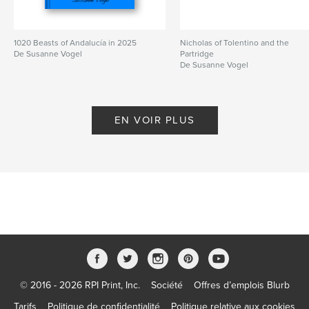
1020 Beasts of Andalucía in 2025
Nicholas of Tolentino and the
De Susanne Vogel
Partridge
De Susanne Vogel
EN VOIR PLUS
© 2016 - 2026 RPI Print, Inc.
Société
Offres d’emplois Blurb
Tarifs
Politique de confidentialité
Politique relative aux cookies