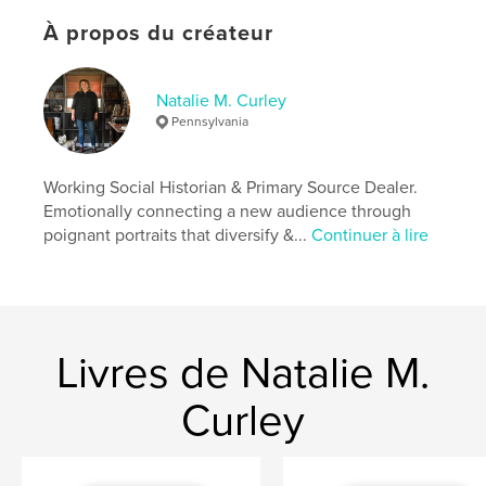
Caractéristiques et détails
À propos du créateur
Catégorie principale:
Histoire
Catégories supplémentaires
États-Unis d’Amérique
Natalie M. Curley
(USA)
,
Livres d'art et de photographie
Pennsylvania
Format choisi:
20×25 cm
# de pages:
288
Working Social Historian & Primary Source Dealer.
ISBN
Emotionally connecting a new audience through
Couverture souple: 9798347693474
poignant portraits that diversify &...
Continuer à lire
Date de publication:
nov 03, 2024
Langue
English
Mots-clés
,
,
,
Americana
Cultures
Marginalized
Livres de Natalie M.
Social History
Curley