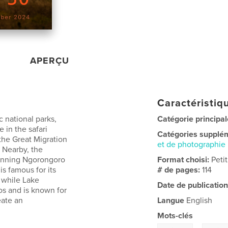
APERÇU
Caractéristiqu
c national parks,
Catégorie principal
e in the safari
Catégories supplé
the Great Migration
et de photographie
. Nearby, the
tunning Ngorongoro
Format choisi:
Peti
is famous for its
# de pages:
114
 while Lake
Date de publication
os and is known for
eate an
Langue
English
Mots-clés