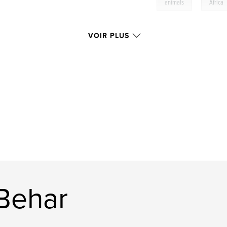
,
animals
Africa
VOIR PLUS
oBehar