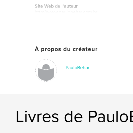
Site Web de l'auteur
http://www.paulobehar.com.br
À propos du créateur
PauloBehar
Livres de Paul