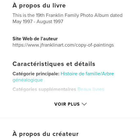
À propos du livre
This is the 19th Franklin Family Photo Album dated
May 1997 - August 1997
Site Web de l'auteur
https://www.jfranklinart.com/copy-of-paintings
Caractéristiques et détails
Catégorie principale:
Histoire de famille/Arbre
généalogique
Catégories supplémentaires
Beaux livres
Format choisi:
Lettre US, 22×28 cm
VOIR PLUS
# de pages:
88
Date de publication:
sept 11, 2024
Langue
English
Mots-clés
À propos du créateur