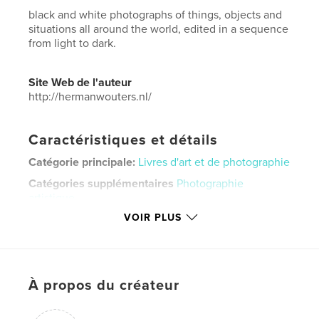
black and white photographs of things, objects and
situations all around the world, edited in a sequence
from light to dark.
Site Web de l'auteur
http://hermanwouters.nl/
Caractéristiques et détails
Catégorie principale:
Livres d'art et de photographie
Catégories supplémentaires
Photographie
artistique
VOIR PLUS
Format choisi:
Lettre US, 22×28 cm
# de pages:
80
Date de publication:
juil 23, 2024
Langue
English
À propos du créateur
Mots-clés
,
,
,
city
architecture
streetphotography