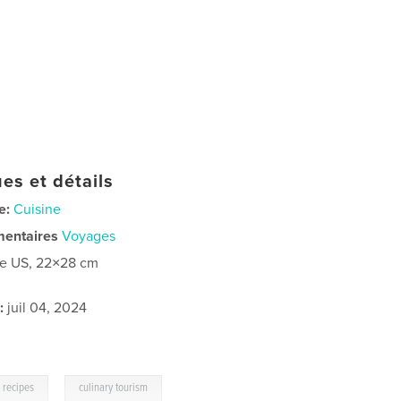
es et détails
e:
Cuisine
mentaires
Voyages
re US, 22×28 cm
:
juil 04, 2024
,
recipes
culinary tourism