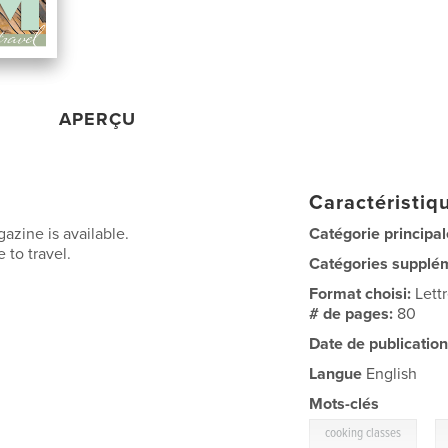
APERÇU
Caractéristiqu
azine is available.
Catégorie principal
 to travel.
Catégories supplé
Format choisi:
Lett
# de pages:
80
Date de publication
Langue
English
Mots-clés
,
cooking classes