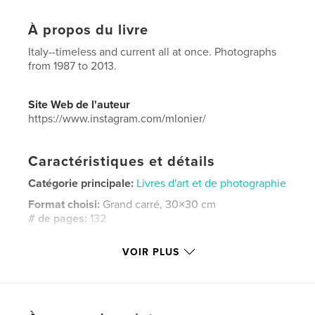
À propos du livre
Italy--timeless and current all at once. Photographs
from 1987 to 2013.
Site Web de l'auteur
https://www.instagram.com/mlonier/
Caractéristiques et détails
Catégorie principale:
Livres d'art et de photographie
Format choisi:
Grand carré, 30×30 cm
# de pages:
132
Date de publication:
mai 12, 2024
VOIR PLUS
Langue
English
Mots-clés
,
,
,
Tuscany Photos
Venice
Florence