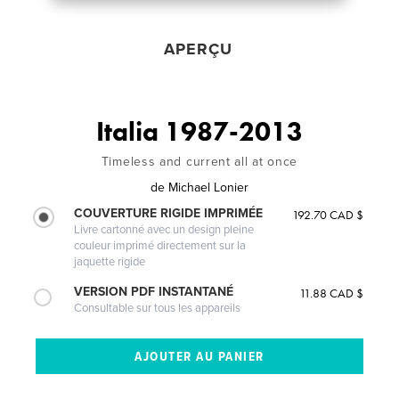
APERÇU
Italia 1987-2013
Timeless and current all at once
de
Michael Lonier
COUVERTURE RIGIDE IMPRIMÉE
192.70 CAD $
Livre cartonné avec un design pleine
couleur imprimé directement sur la
jaquette rigide
VERSION PDF INSTANTANÉ
11.88 CAD $
Consultable sur tous les appareils