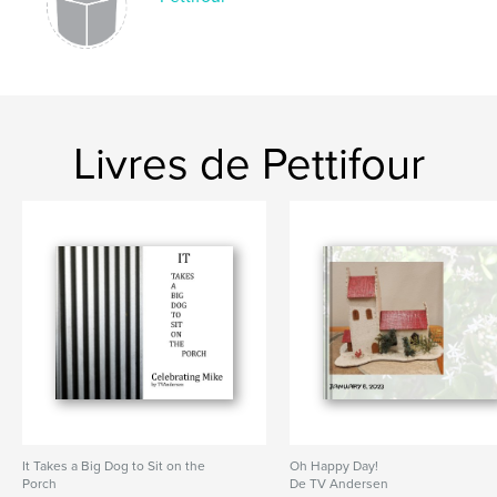
Livres de Pettifour
It Takes a Big Dog to Sit on the
Oh Happy Day!
Porch
De TV Andersen