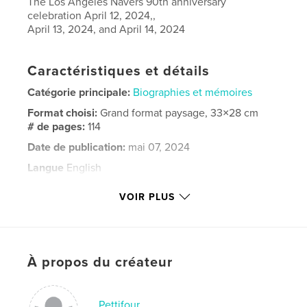
The Los Angeles Navers 90th anniversary
celebration April 12, 2024,,
April 13, 2024, and April 14, 2024
Caractéristiques et détails
Catégorie principale:
Biographies et mémoires
Format choisi:
Grand format paysage, 33×28 cm
# de pages:
114
Date de publication:
mai 07, 2024
Langue
English
Mots-clés
VOIR PLUS
,
,
,
,
2024
club
Naver
Angeles
Los
À propos du créateur
Pettifour