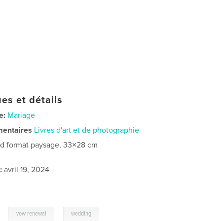
es et détails
e:
Mariage
mentaires
Livres d'art et de photographie
d format paysage, 33×28 cm
:
avril 19, 2024
,
,
vow renewal
wedding