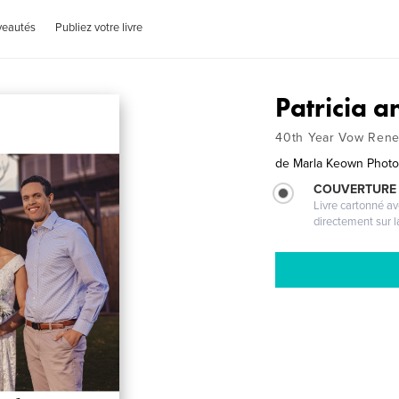
veautés
Publiez votre livre
Patricia a
40th Year Vow Rene
de
Marla Keown Phot
COUVERTURE 
Livre cartonné a
directement sur l