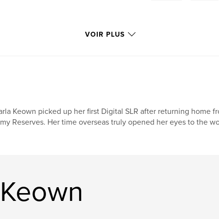
VOIR PLUS
rla Keown picked up her first Digital SLR after returning home fro
my Reserves. Her time overseas truly opened her eyes to the wo
a Keown