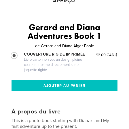
APERÇU
Gerard and Diana
Adventures Book 1
de
Gerard and Diana Alger-Poole
COUVERTURE RIGIDE IMPRIMÉE
92.00 CAD $
Livre cartonné avec un design pleine
couleur imprimé directement sur la
jaquette rigide
À propos du livre
This is a photo book starting with Diana's and My
first adventure up to the present.