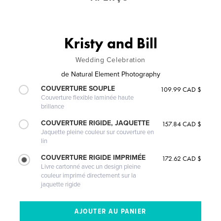
Kristy and Bill
Wedding Celebration
de
Natural Element Photography
COUVERTURE SOUPLE
109.99 CAD $
Couverture flexible laminée haute
brillance
COUVERTURE RIGIDE, JAQUETTE
157.84 CAD $
Jaquette pleine couleur sur couverture en
lin
COUVERTURE RIGIDE IMPRIMÉE
172.62 CAD $
Livre cartonné avec un design pleine
couleur imprimé directement sur la
jaquette rigide