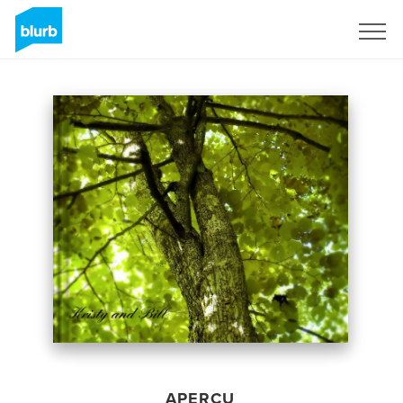
S'inscrire
APERÇU