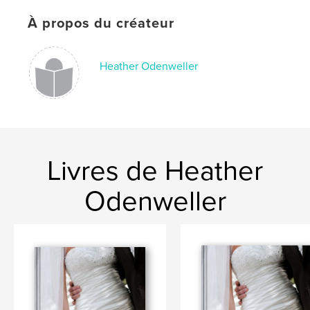
,
À propos du créateur
outdoor wedding
,
Ash Cave
,
wedding
,
photography
,
photographer
,
celebration
Heather Odenweller
Livres de Heather
Odenweller