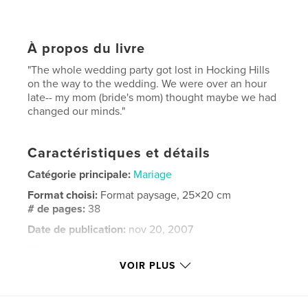
À propos du livre
"The whole wedding party got lost in Hocking Hills
on the way to the wedding. We were over an hour
late-- my mom (bride's mom) thought maybe we had
changed our minds."
Caractéristiques et détails
Catégorie principale:
Mariage
Format choisi:
Format paysage, 25×20 cm
# de pages:
38
Date de publication:
nov 20, 2007
Mots-clés
VOIR PLUS
,
,
natural light
wedding photography
wedding photographer