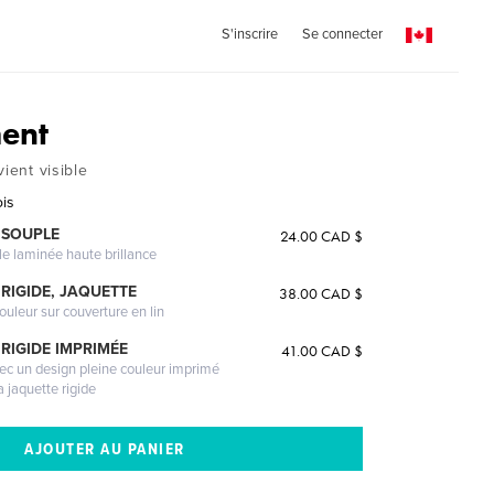
S'inscrire
Se connecter
ent
vient visible
is
 SOUPLE
24.00 CAD $
le laminée haute brillance
RIGIDE, JAQUETTE
38.00 CAD $
ouleur sur couverture en lin
RIGIDE IMPRIMÉE
41.00 CAD $
vec un design pleine couleur imprimé
a jaquette rigide