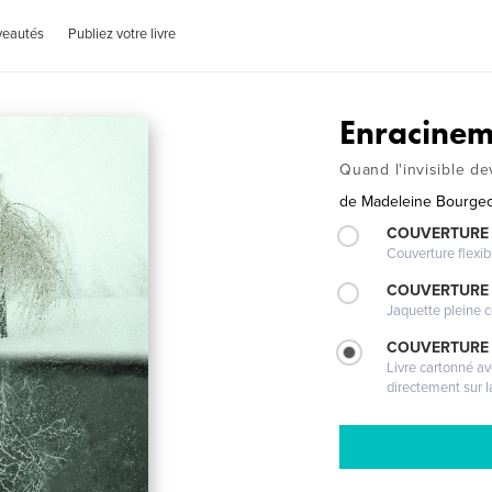
veautés
Publiez votre livre
Enracinem
Quand l'invisible de
de
Madeleine Bourgeo
COUVERTURE
Couverture flexib
COUVERTURE 
Jaquette pleine c
COUVERTURE 
Livre cartonné a
directement sur l