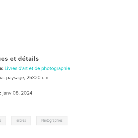
es et détails
e:
Livres d'art et de photographie
at paysage, 25×20 cm
:
janv 08, 2024
,
,
s
arbres
Photographies