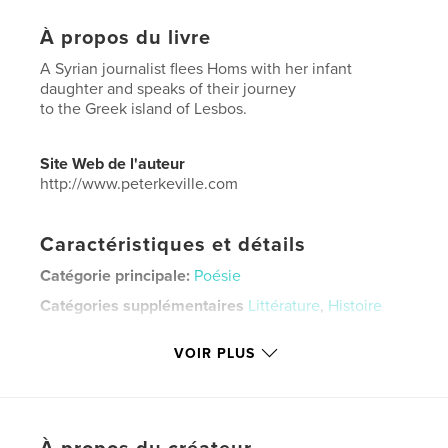
À propos du livre
A Syrian journalist flees Homs with her infant
daughter and speaks of their journey
to the Greek island of Lesbos.
Site Web de l'auteur
http://www.peterkeville.com
Caractéristiques et détails
Catégorie principale:
Poésie
Catégories supplémentaires
Littérature
,
Histoire
Format choisi:
13×20 cm
VOIR PLUS
# de pages:
24
ISBN
Couverture souple: 9798210772893
Date de publication:
oct 24, 2023