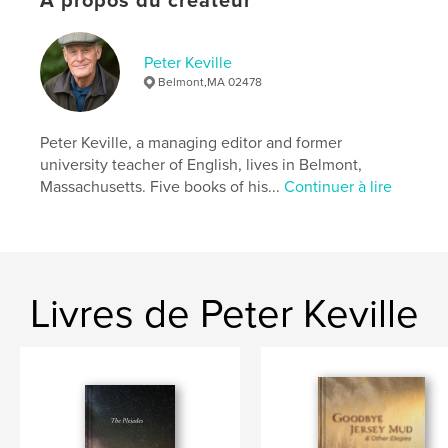
À propos du créateur
Langue
English
Mots-clés
Peter Keville
,
,
orange life jackets
Lesbos
refugees
Belmont,MA 02478
Peter Keville, a managing editor and former
university teacher of English, lives in Belmont,
Massachusetts. Five books of his...
Continuer à lire
Livres de Peter Keville