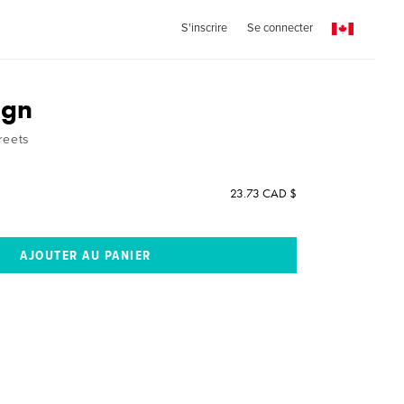
S'inscrire
Se connecter
ign
reets
23.73 CAD $