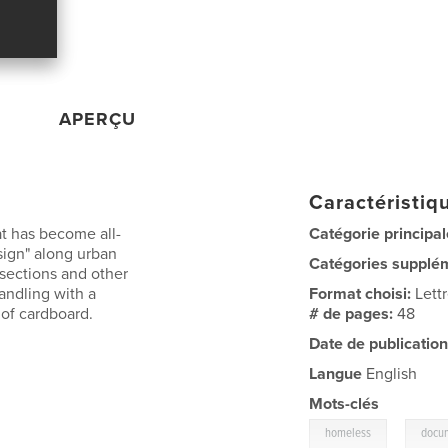
APERÇU
Caractéristiqu
at has become all-
Catégorie principal
sign" along urban
Catégories supplé
rsections and other
handling with a
Format choisi:
Lett
of cardboard.
# de pages:
48
Date de publication
Langue
English
Mots-clés
,
homeless
docu